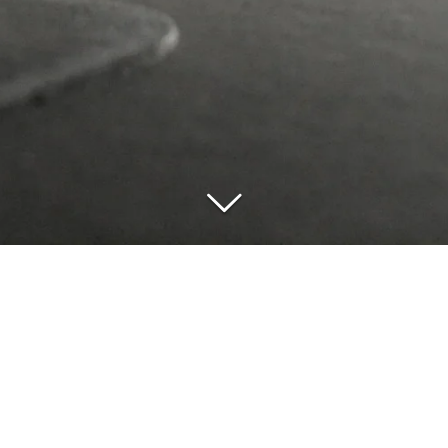
Impressum
© 2026 Yvonne Schäfer - Bühnen/Kostümbild, Installation, Illustration,
Objektkunst
Mit Unterstützung von
Webador