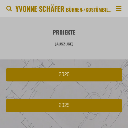
YVONNE SCHÄFER
Zum
BÜHNEN-/KOSTÜMBILD INSTALLATION ILLUSTRATION OBJEKTKUNST
Hauptinhalt
springen
PROJEKTE
(AUSZÜGE)
2026
2025