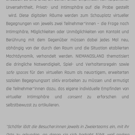
Unversehrtheit, Privat- und Intimsphäre auf die Probe gestellt
wird. Diese digitalen Räume werden zum Schauplatz virtueller
Begegnungen von jeweils zwei Teilnehmer*innen – die Frage nach
Intimsphäre, Möglichkeiten oder Unmöglichkeiten von Kontakt und
Berührung mit dem Gegenüber müssen dabei jedes Mal neu,
abhängig von der durch den Raum und die Situation etablierten
Machtdynamik, verhandelt werden. NIEMANDSLAND thematisiert
die dringliche Notwendigkeit, Spiel- und Verhaltensregeln sowie
safe spaces
für den virtuellen Raum als neuartigem, erweiterten
sozialen Begegnungsort aktiv erarbeiten zu müssen und ermutigt
die Teilnehmer*innen dazu, das eigene individuelle Empfinden von
virtueller Intimsphäre und
consent
zu erforschen und
selbstbewusst zu artikulieren.
"
Schäfer lädt die Besucher:innen jeweils in Zweierteams ein, mit ihr
Orte zu erkunden, an denen sie sich bedroht fühlt, weil andere