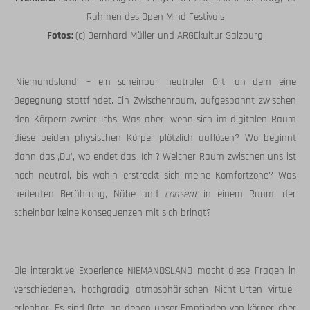
Rahmen des Open Mind Festivals
Fotos:
(c) Bernhard Müller und ARGEkultur Salzburg
‚Niemandsland’ – ein scheinbar neutraler Ort, an dem eine
Begegnung stattfindet. Ein Zwischenraum, aufgespannt zwischen
den Körpern zweier Ichs. Was aber, wenn sich im digitalen Raum
diese beiden physischen Körper plötzlich auflösen? Wo beginnt
dann das ‚Du’, wo endet das ‚Ich’? Welcher Raum zwischen uns ist
noch neutral, bis wohin erstreckt sich meine Komfortzone? Was
bedeuten Berührung, Nähe und
consent
in einem Raum, der
scheinbar keine Konsequenzen mit sich bringt?
Die interaktive Experience NIEMANDSLAND macht diese Fragen in
verschiedenen, hochgradig atmosphärischen Nicht-Orten virtuell
erlebbar. Es sind Orte, an denen unser Empfinden von körperlicher