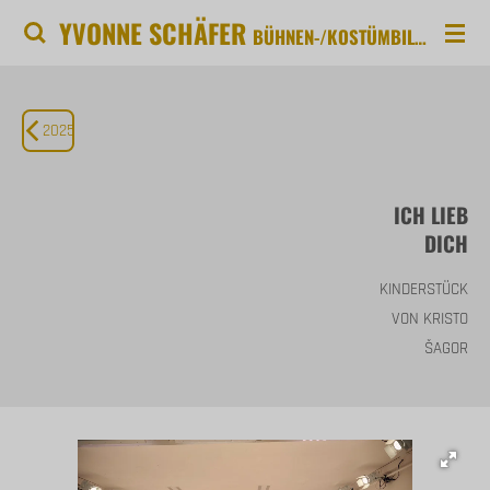
YVONNE SCHÄFER
Zum
BÜHNEN-/KOSTÜMBILD INSTALLATION ILLUSTRATION OBJEKTKUNST
Hauptinhalt
springen
2025
ICH LIEB
DICH
KINDERSTÜCK
VON KRISTO
ŠAGOR