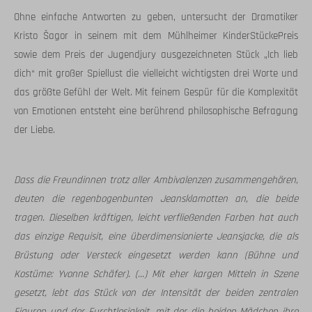
Ohne einfache Antworten zu geben, untersucht der Dramatiker
Kristo Šagor in seinem mit dem Mühlheimer KinderStückePreis
sowie dem Preis der Jugendjury ausgezeichneten Stück „Ich lieb
dich“ mit großer Spiellust die vielleicht wichtigsten drei Worte und
das größte Gefühl der Welt. Mit feinem Gespür für die Komplexität
von Emotionen entsteht eine berührend philosophische Befragung
der Liebe.
Dass die Freundinnen trotz aller Ambivalenzen zusammengehören,
deuten die regenbogenbunten Jeansklamotten an, die beide
tragen. Dieselben kräftigen, leicht verfließenden Farben hat auch
das einzige Requisit, eine überdimensionierte Jeansjacke, die als
Brüstung oder Versteck eingesetzt werden kann (Bühne und
Kostüme: Yvonne Schäfer). (...) Mit eher kargen Mitteln in Szene
gesetzt, lebt das Stück von der Intensität der beiden zentralen
Figuren und der Furchtlosigkeit, mit der die beiden Mädchen ihre