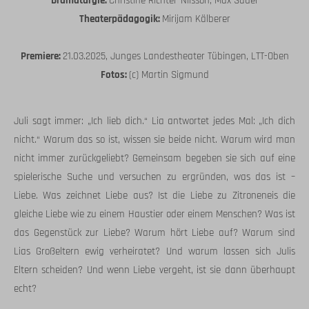
Dramaturgie:
Christine Richter-Nilsson, Max Sauer
Theaterpädagogik:
Mirijam Kälberer
Premiere:
21.03.2025, Junges Landestheater Tübingen, LTT-Oben
Fotos:
(c) Martin Sigmund
Juli sagt immer: „Ich lieb dich.“ Lia antwortet jedes Mal: „Ich dich
nicht.“ Warum das so ist, wissen sie beide nicht. Warum wird man
nicht immer zurückgeliebt? Gemeinsam begeben sie sich auf eine
spielerische Suche und versuchen zu ergründen, was das ist –
Liebe. Was zeichnet Liebe aus? Ist die Liebe zu Zitroneneis die
gleiche Liebe wie zu einem Haustier oder einem Menschen? Was ist
das Gegenstück zur Liebe? Warum hört Liebe auf? Warum sind
Lias Großeltern ewig verheiratet? Und warum lassen sich Julis
Eltern scheiden? Und wenn Liebe vergeht, ist sie dann überhaupt
echt?